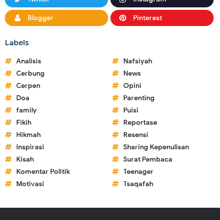
Blogger
Pinterest
Labels
Analisis
Nafsiyah
Cerbung
News
Cerpen
Opini
Doa
Parenting
family
Puisi
Fikih
Reportase
Hikmah
Resensi
Inspirasi
Sharing Kepenulisan
Kisah
Surat Pembaca
Komentar Politik
Teenager
Motivasi
Tsaqafah