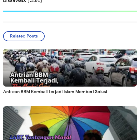
bissawab. [
GSM
]
Related Posts
Antrean BBM Kembali Terjadi lslam Memberi Solusi