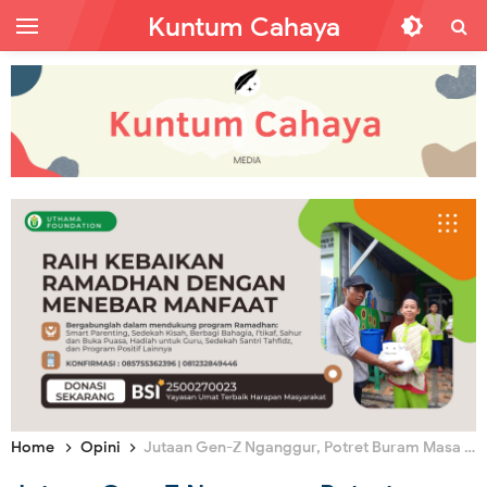
Kuntum Cahaya
Home
Opini
Jutaan Gen-Z Nganggur, Potret Buram Masa Depan Generasi