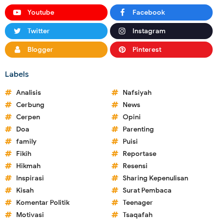
Youtube
Facebook
Twitter
Instagram
Blogger
Pinterest
Labels
Analisis
Nafsiyah
Cerbung
News
Cerpen
Opini
Doa
Parenting
family
Puisi
Fikih
Reportase
Hikmah
Resensi
Inspirasi
Sharing Kepenulisan
Kisah
Surat Pembaca
Komentar Politik
Teenager
Motivasi
Tsaqafah