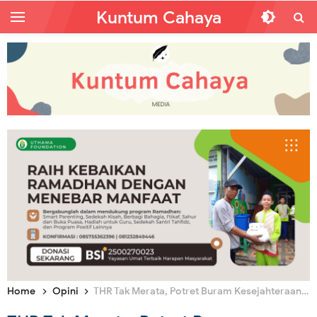
Kuntum Cahaya
Home
Opini
THR Tak Merata, Potret Buram Kesejahteraan Rakyat