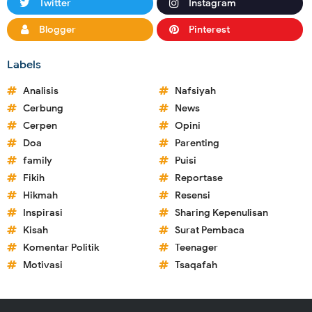
Twitter
Instagram
Blogger
Pinterest
Labels
Analisis
Nafsiyah
Cerbung
News
Cerpen
Opini
Doa
Parenting
family
Puisi
Fikih
Reportase
Hikmah
Resensi
Inspirasi
Sharing Kepenulisan
Kisah
Surat Pembaca
Komentar Politik
Teenager
Motivasi
Tsaqafah