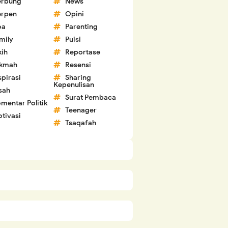
erbung
News
erpen
Opini
oa
Parenting
mily
Puisi
kih
Reportase
ikmah
Resensi
spirasi
Sharing
Kepenulisan
sah
Surat Pembaca
mentar Politik
Teenager
tivasi
Tsaqafah