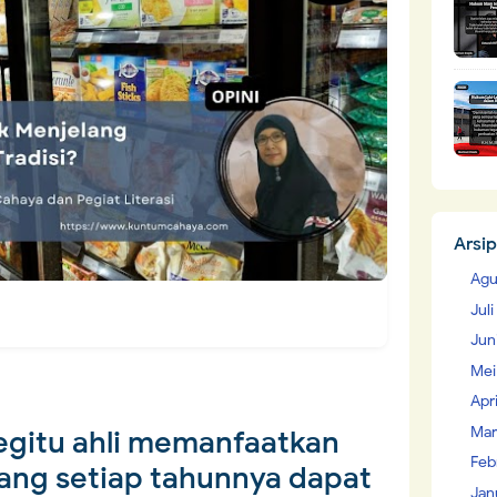
Arsip
Agu
Jul
Jun
Mei
Apr
Mar
begitu ahli memanfaatkan
Feb
g setiap tahunnya dapat
Jan