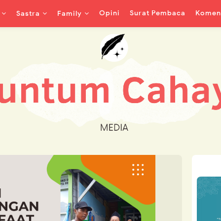
Opini
Surat Pembaca
Koment
Sastra
Family