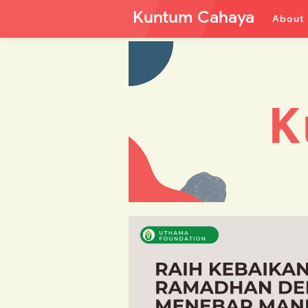
Kuntum Cahaya
About