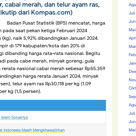
r, cabai merah, dan telur ayam ras,
Agu
ikutip dari Kompas.com)
Jul
Jun
stik (BPS) mencatat, harga
Mei
 pada saat pekan ketiga Februari 2024
 (kg), naik 5,92% dibandingkan Januari 2024.
Apr
mpir di 179 kabupaten/kota dan 20% di
Mar
gi dibanding harga rata-rata nasional. Begitu
Feb
adi pada cabe merah, minyak goreng, gula
Jan
ga rerata nasional cabai merah sebesar Rp55.359
Des
bandingkan harga rerata Januari 2024, minyak
Nov
rsen), telur ayam ras Rp30.118 per kg (1.09
Okt
per kg (1,5 persen).
Sep
Agu
Juli
IsIam Solusinya
Jun
Mei
ak Indonesia Masih Mengkhawatirkan