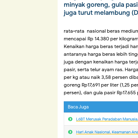
minyak goreng, gula pasi
juga turut melambung (D
Badan Pusat Stati
rata-rata nasional beras medium
mencapai Rp 14.380 per kilogram
Kenaikan harga beras terjadi ha
antaranya harga beras lebih ting
juga dengan kenaikan harga terj
pasir, serta telur ayam ras. Har
per kg atau naik 3,58 persen di
goreng Rp17,691 per liter (1,25 pe
persen), dan gula pasir Rp17.655 
Baca Juga
L6BT Merusak Peradaban Manusia, 
Hari Anak Nasional, Keamanan An