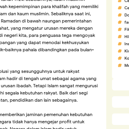
C
wah kepemimpinan para khalifah yang memiliki
C
am dan kaum muslimin. Sebaliknya saat ini,
D
an Ramadan di bawah naungan pemerintahan
fa
ahat, yang mengatur urusan mereka dengan
Fi
i negeri kita, para penguasa tega mengoyak
H
i pangan yang dapat menodai kekhusyukan
In
k-baiknya pahala dibandingkan pada bulan-
Ki
Ko
Mo
olusi yang sesungguhnya untuk rakyat
am hadir di tengah umat sebagai agama yang
i urusan ibadah. Tetapi Islam sangat mengurusi
 segala kebutuhan rakyat. Baik dari segi
an, pendidikan dan lain sebagainya.
 memberikan jaminan pemenuhan kebutuhan
gara tidak hanya mengejar profit untuk