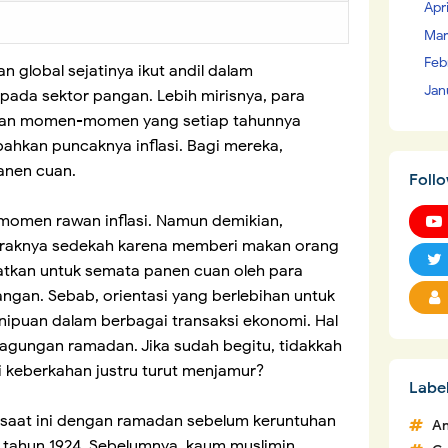
Apr
Mar
Feb
global sejatinya ikut andil dalam
Jan
 pada sektor pangan. Lebih mirisnya, para
atkan momen-momen yang setiap tahunnya
bahkan puncaknya inflasi. Bagi mereka,
anen cuan.
Foll
momen rawan inflasi. Namun demikian,
aknya sedekah karena memberi makan orang
tkan untuk semata panen cuan oleh para
an. Sebab, orientasi yang berlebihan untuk
nipuan dalam berbagai transaksi ekonomi. Hal
eagungan ramadan. Jika sudah begitu, tidakkah
i keberkahan justru turut menjamur?
Labe
saat ini dengan ramadan sebelum keruntuhan
An
 tahun 1924. Sebelumnya, kaum muslimin