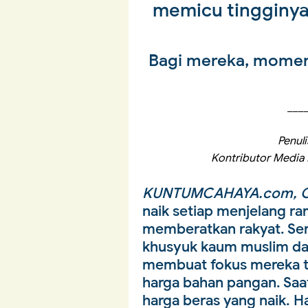
memicu tingginya
Bagi mereka, momen
___
Penuli
Kontributor Media 
KUNTUMCAHAYA.com, O
naik setiap menjelang ra
memberatkan rakyat. S
khusyuk kaum muslim dal
membuat fokus mereka te
harga bahan pangan. Sa
harga beras yang naik. H