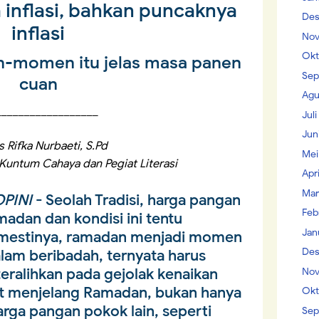
 inflasi, bahkan puncaknya
Des
inflasi
Nov
Okt
-momen itu jelas masa panen
Sep
cuan
Agu
__________________
Jul
Jun
s Rifka Nurbaeti, S.Pd
Mei
Kuntum Cahaya dan Pegiat Literasi
Apr
Mar
PINI
- Seolah Tradisi, harga pangan
Feb
madan dan kondisi ini tentu
Jan
emestinya, ramadan menjadi momen
Des
am beribadah, ternyata harus
ralihkan pada gejolak kenaikan
Nov
at menjelang Ramadan, bukan hanya
Okt
arga pangan pokok lain, seperti
Sep