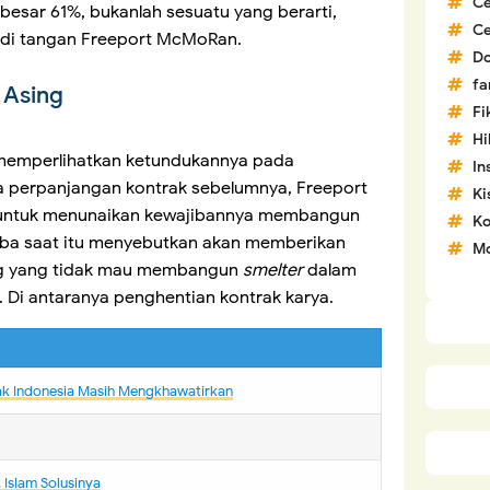
C
esar 61%, bukanlah sesuatu yang berarti,
C
 di tangan Freeport McMoRan.
D
fa
 Asing
Fi
H
 memperlihatkan ketundukannya pada
In
a perpanjangan kontrak sebelumnya, Freeport
Ki
untuk menunaikan kewajibannya membangun
Ko
rba saat itu menyebutkan akan memberikan
Mo
ng yang tidak mau membangun
smelter
dalam
. Di antaranya penghentian kontrak karya.
ak Indonesia Masih Mengkhawatirkan
IsIam Solusinya