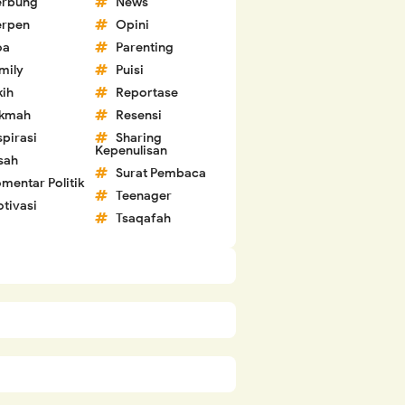
erbung
News
erpen
Opini
oa
Parenting
mily
Puisi
kih
Reportase
ikmah
Resensi
spirasi
Sharing
Kepenulisan
sah
Surat Pembaca
mentar Politik
Teenager
tivasi
Tsaqafah