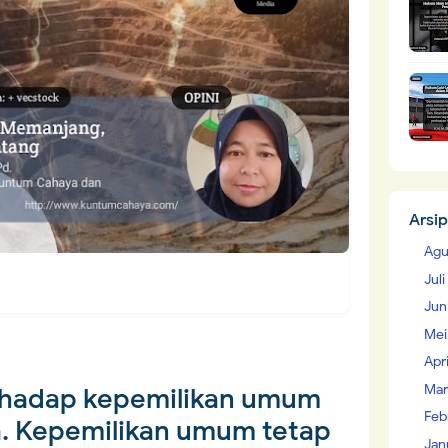
Arsip
Agu
Jul
Jun
Mei
Apr
Mar
rhadap kepemilikan umum
Feb
a. Kepemilikan umum tetap
Jan