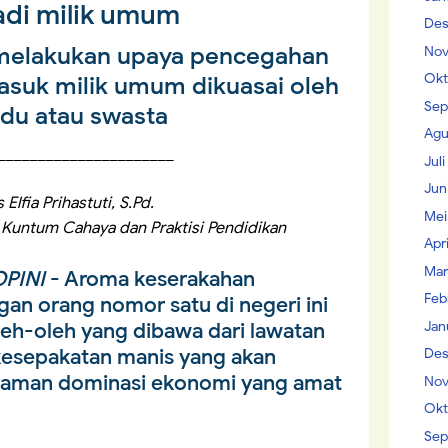
di milik umum
Des
 melakukan upaya pencegahan
Nov
Okt
asuk milik umum dikuasai oleh
Sep
idu atau swasta
Agu
______________________
Jul
Jun
 Elfia Prihastuti, S.Pd.
Mei
 Kuntum Cahaya dan Praktisi Pendidikan
Apr
Mar
PINI
- Aroma keserakahan
Feb
an orang nomor satu di negeri ini
Jan
eh-oleh yang dibawa dari lawatan
kesepakatan manis yang akan
Des
aman dominasi ekonomi yang amat
Nov
Okt
Sep