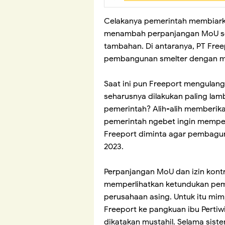
Celakanya pemerintah membiarka
menambah perpanjangan MoU se
tambahan. Di antaranya, PT Fre
pembangunan smelter dengan me
Saat ini pun Freeport mengulan
seharusnya dilakukan paling lam
pemerintah? Alih-alih memberika
pemerintah ngebet ingin memper
Freeport diminta agar pembagu
2023.
Perpanjangan MoU dan izin kontr
memperlihatkan ketundukan pem
perusahaan asing. Untuk itu mi
Freeport ke pangkuan ibu Pertiwi
dikatakan mustahil. Selama sist