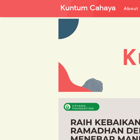
Kuntum Cahaya
About