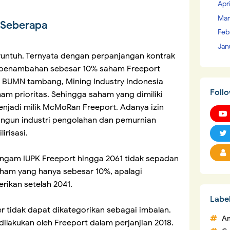
Apr
Mar
 Seberapa
Feb
Jan
untuh. Ternyata dengan perpanjangan kontrak
 penambahan sebesar 10% saham Freeport
 BUMN tambang, Mining Industry Indonesia
Foll
m prioritas. Sehingga saham yang dimiliki
njadi milik McMoRan Freeport. Adanya izin
ngun industri pengolahan dan pemurnian
irisasi.
ngam IUPK Freeport hingga 2061 tidak sepadan
am yang hanya sebesar 10%, apalagi
rikan setelah 2041.
Labe
tidak dapat dikategorikan sebagai imbalan.
An
dilakukan oleh Freeport dalam perjanjian 2018.