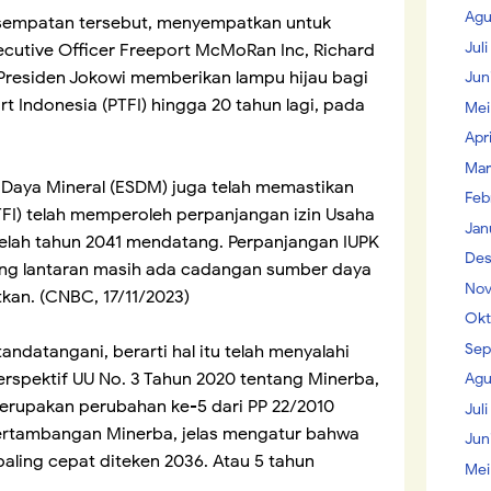
Agu
sempatan tersebut, menyempatkan untuk
Jul
cutive Officer Freeport McMoRan Inc, Richard
Presiden Jokowi memberikan lampu hijau bagi
Jun
t Indonesia (PTFI) hingga 20 tahun lagi, pada
Mei
Apr
Mar
Daya Mineral (ESDM) juga telah memastikan
Feb
FI) telah memperoleh perpanjangan izin Usaha
Jan
elah tahun 2041 mendatang. Perpanjangan IUPK
Des
ang lantaran masih ada cadangan sumber daya
Nov
kan. (CNBC, 17/11/2023)
Okt
Sep
andatangani, berarti hal itu telah menyalahi
spektif UU No. 3 Tahun 2020 tentang Minerba,
Agu
merupakan perubahan ke-5 dari PP 22/2010
Juli
ertambangan Minerba, jelas mengatur bahwa
Jun
aling cepat diteken 2036. Atau 5 tahun
Mei