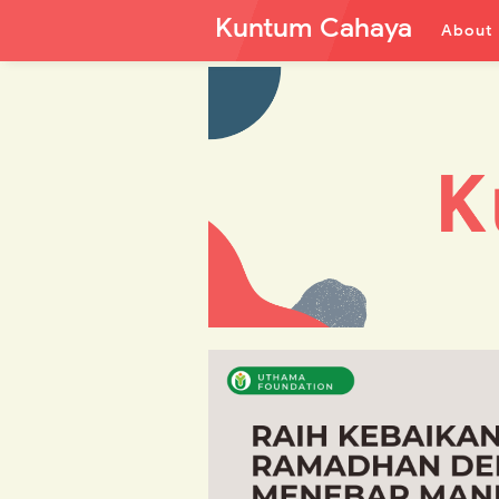
Kuntum Cahaya
About