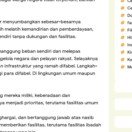
C
C
D
agar menyumbangkan sebesar-besarnya
fa
lih melatih kemandirian dan pemberdayaan,
Fi
endiri tanpa dukungan dan fasilitas.
H
In
anggung beban sendiri dan melepas
Ki
elola negara dan pelayan rakyat. Selayaknya
Ko
infrastruktur yang ramah difabel. Langkah-
Mo
i para difabel. Di lingkungan umum maupun
g mereka miliki, keberadaan dan
 menjadi prioritas, terutama fasilitas umum
hargai, dan bertanggung jawab atas nasib
emberikan fasilitas, terutama fasilitas ibadah