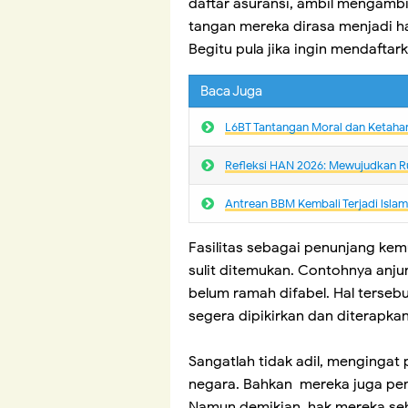
daftar asuransi, ambil mengambi
tangan mereka dirasa menjadi h
Begitu pula jika ingin mendaftar
Baca Juga
L6BT Tantangan Moral dan Ketaha
Refleksi HAN 2026: Mewujudkan R
Antrean BBM Kembali Terjadi lsla
Fasilitas sebagai penunjang ke
sulit ditemukan. Contohnya anj
belum ramah difabel. Hal terseb
segera dipikirkan dan diterapkan
Sangatlah tidak adil, mengingat
negara. Bahkan mereka juga pe
Namun demikian, hak mereka seb