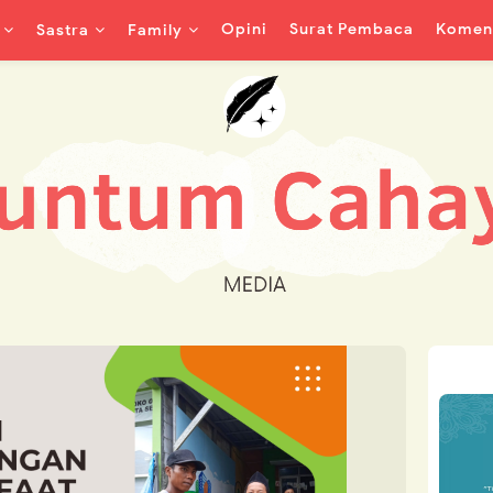
Opini
Surat Pembaca
Koment
Sastra
Family