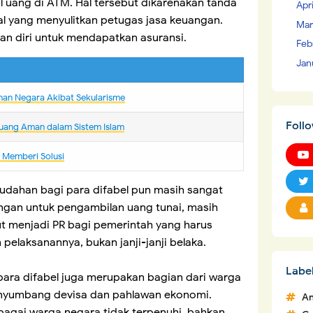
l uang di ATM. Hal tersebut dikarenakan tanda
Apr
al yang menyulitkan petugas jasa keuangan.
Mar
kan diri untuk mendapatkan asuransi.
Feb
Jan
nan Negara Akibat Sekularisme
Foll
uang Aman dalam Sistem Islam
m Memberi Solusi
mudahan bagi para difabel pun masih sangat
ungan untuk pengambilan uang tunai, masih
ut menjadi PR bagi pemerintah yang harus
 pelaksanannya, bukan janji-janji belaka.
Labe
 para difabel juga merupakan bagian dari warga
nyumbang devisa dan pahlawan ekonomi.
An
agai warga negara tidak terpenuhi, bahkan