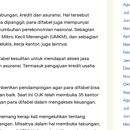
Agu
Jul
ungan, kredit dan asuransi. Hal tersebut
Jun
sa dipanggil, para difabel juga mempunyai
Mei
rtumbuhan perekonomian nasional. Sebagian
Apr
a Mikro Kecil Menengah (UMKM), dan sebagian
lukis, kerja kantor, juga lainnya.
Mar
Feb
fabel kesulitan untuk mendapat akses jasa
Jan
n asuransi. Termasuk pengajuan kredit usaha
Des
Nov
Okt
mberikan pendampingan agar para difabel bisa
Sep
n baik. Saat ini OJK telah membuka 35 kantor
Agu
gan para difabel dalam mengakses keuangan.
Juli
Jun
 memang kerap kali mengeluhkan tentang
angan. Misalnya dalam hal membuka tabungan,
Mei