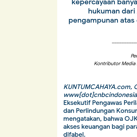
kepercayaan banyak
hukuman dari 
pengampunan atas 
__________
Pe
Kontributor Medi
KUNTUMCAHAYA.com, OP
www[dot]cnbcindonesia
Eksekutif Pengawas Peri
dan Perlindungan Konsum
mengatakan, bahwa OJ
akses keuangan bagi para
difabel.