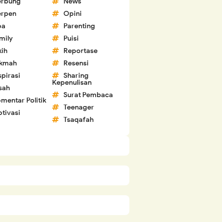
erbung
News
erpen
Opini
oa
Parenting
mily
Puisi
kih
Reportase
ikmah
Resensi
spirasi
Sharing
Kepenulisan
sah
Surat Pembaca
mentar Politik
Teenager
tivasi
Tsaqafah