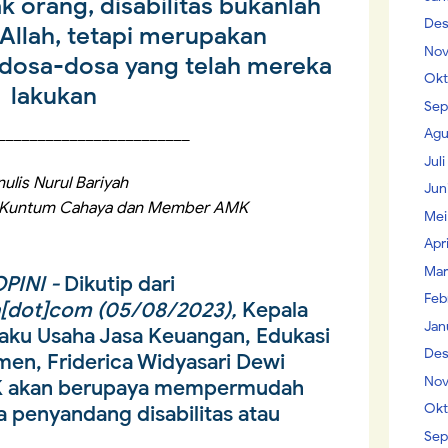
 orang, disabilitas bukanlah
Des
Allah, tetapi merupakan
Nov
dosa-dosa yang telah mereka
Okt
lakukan
Sep
________________________
Agu
Jul
nulis Nurul Bariyah
Jun
a Kuntum Cahaya dan Member AMK
Mei
Apr
Mar
INI -
Dikutip dari
Feb
[dot]com (05/08/2023),
Kepala
Jan
laku Usaha Jasa Keuangan, Edukasi
Des
en, Friderica Widyasari Dewi
Nov
K akan berupaya mempermudah
Okt
 penyandang disabilitas atau
Sep