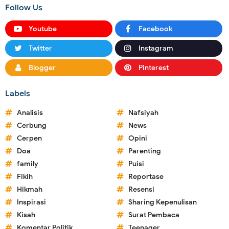
Follow Us
Youtube
Facebook
Twitter
Instagram
Blogger
Pinterest
Labels
Analisis
Nafsiyah
Cerbung
News
Cerpen
Opini
Doa
Parenting
family
Puisi
Fikih
Reportase
Hikmah
Resensi
Inspirasi
Sharing Kepenulisan
Kisah
Surat Pembaca
Komentar Politik
Teenager