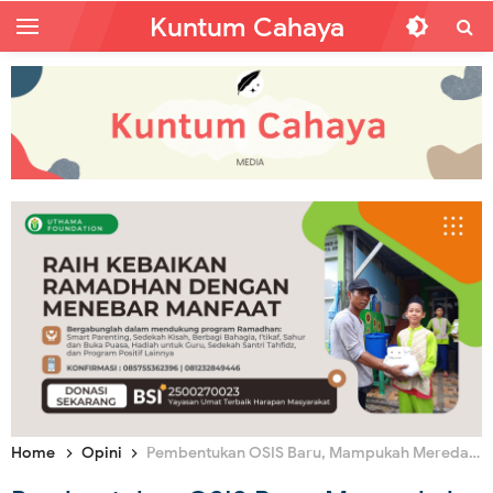
Kuntum Cahaya
Home
Opini
Pembentukan OSIS Baru, Mampukah Meredam Gejolak Tawuran Pelajar?