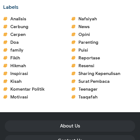
Labels
Analisis
Nafsiyah
Cerbung
News
Cerpen
Opini
Doa
Parenting
family
Puisi
Fikih
Reportase
Hikmah
Resensi
Inspirasi
Sharing Kepenulisan
Kisah
Surat Pembaca
Komentar Politik
Teenager
Motivasi
Tsaqafah
About Us