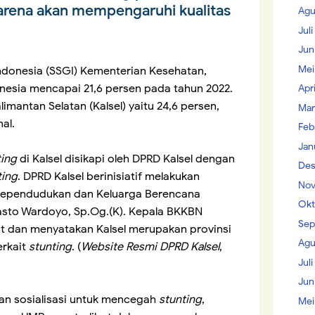
arena akan mempengaruhi kualitas
Agu
Jul
Jun
Mei
Indonesia (SSGI) Kementerian Kesehatan,
onesia mencapai 21,6 persen pada tahun 2022.
Apr
limantan Selatan (Kalsel) yaitu 24,6 persen,
Mar
nal.
Feb
Jan
ting
di Kalsel disikapi oleh DPRD Kalsel dengan
Des
ting
. DPRD Kalsel berinisiatif melakukan
Nov
Kependudukan dan Keluarga Berencana
Okt
 Hasto Wardoyo, Sp.Og.(K). Kepala BKKBN
Sep
ut dan menyatakan Kalsel merupakan provinsi
Agu
rkait
stunting
. (
Website Resmi DPRD Kalsel
,
Juli
Jun
kan sosialisasi untuk mencegah
stunting
,
Mei