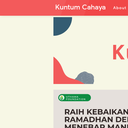
Kuntum Cahaya
About