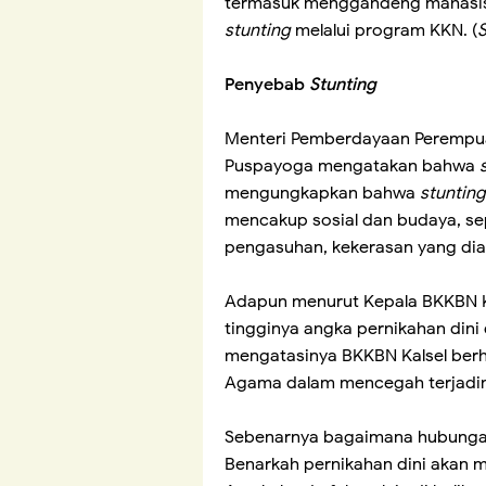
termasuk menggandeng mahasis
stunting
melalui program KKN. (
S
Penyebab
Stunting
Menteri Pemberdayaan Perempua
Puspayoga mengatakan bahwa
mengungkapkan bahwa
stunting
mencakup sosial dan budaya, s
pengasuhan, kekerasan yang dia
Adapun menurut Kepala BKKBN K
tingginya angka pernikahan dini
mengatasinya BKKBN Kalsel berh
Agama dalam mencegah terjadinya
Sebenarnya bagaimana hubunga
Benarkah pernikahan dini aka