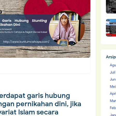
Arsip
Agu
Jul
Jun
Mei
terdapat garis hubung
Apr
Mar
gan pernikahan dini, jika
Feb
ariat Islam secara
Jan