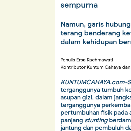
sempurna
Namun, garis hubung i
terang benderang ket
dalam kehidupan be
Penulis Ersa Rachmawati
Kontributor Kuntum Cahaya dan Pe
KUNTUMCAHAYA.com-St
terganggunya tumbuh k
asupan gizi, dalam jan
terganggunya perkemban
pertumbuhan fisik pada 
panjang
stunting
berdamp
jantung dan pembuluh d