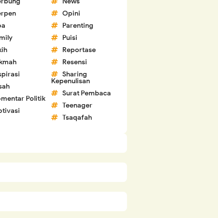
erbung
News
erpen
Opini
oa
Parenting
mily
Puisi
kih
Reportase
ikmah
Resensi
spirasi
Sharing
Kepenulisan
sah
Surat Pembaca
mentar Politik
Teenager
tivasi
Tsaqafah