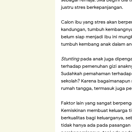
sebagai remaja. Jika begini dia
justru stres berkepanjangan.
Calon ibu yang stres akan berp
kandungan, tumbuh kembangnya a
belum siap menjadi ibu ini mung
tumbuh kembang anak dalam a
Stunting
pada anak juga dipenga
terhadap pemenuhan gizi anaknya
Sudahkah pemahaman terhadap g
sekolah? Karena bagaimanapun 
rumah tangga, termasuk juga p
Faktor lain yang sangat berpen
Kemiskinan membuat keluarga 
berkualitas bagi keluarganya, s
tidak hanya ada pada pasangan 