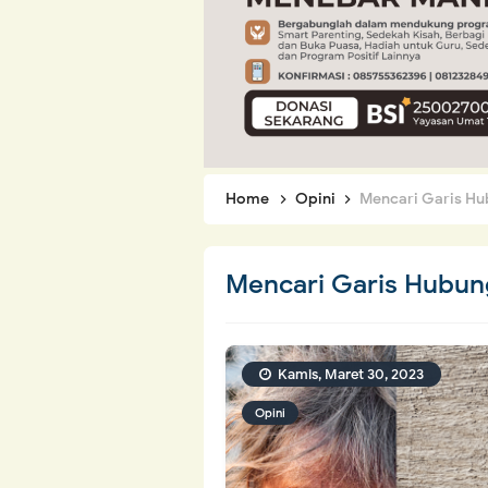
Home
Opini
Mencari Garis Hub
Mencari Garis Hubung
Kamis, Maret 30, 2023
Opini