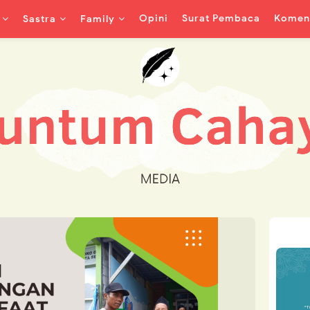
Opini
Surat Pembaca
Koment
Sastra
Family