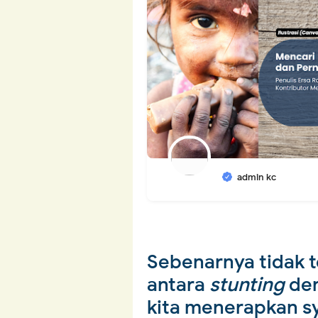
admin kc
Sebenarnya tidak 
antara
stunting
den
kita menerapkan sy