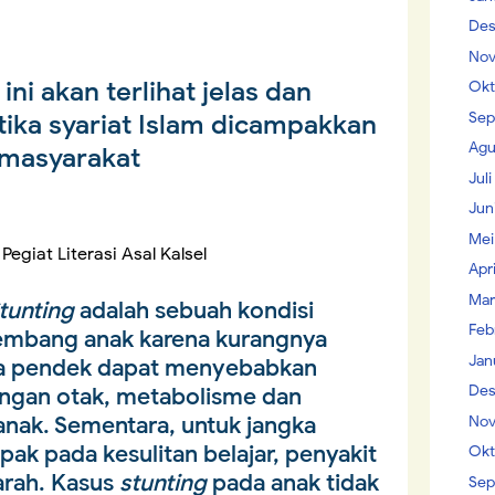
Des
Nov
ni akan terlihat jelas dan
Okt
Sep
ika syariat Islam dicampakkan
Agu
rmasyarakat
Jul
Jun
Mei
giat Literasi Asal Kalsel
Apr
Mar
unting
adalah sebuah kondisi
Feb
embang anak karena kurangnya
Jan
gka pendek dapat menyebabkan
Des
gan otak, metabolisme dan
anak. Sementara, untuk jangka
Nov
ak pada kesulitan belajar, penyakit
Okt
arah. Kasus
stunting
pada anak tidak
Sep