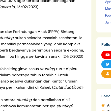
wa UMB agar terlibat dalam pencegahan
Apr
onara.id
, 16/02/2023)
Mar
Feb
Jan
n dan Perlindungan Anak (PPPA) Bintang
stunting
bukan sekadar masalah kesehatan. Ia
memiliki permasalahan yang lebih kompleks
Foll
eperti berdayanya perempuan secara ekonomi,
lami ibu hingga perkawinan anak. (24/2/2023)
alsel tingginya kasus
stunting
turut dipicu
 dalam beberapa tahun terakhir. Untuk
arap adanya dukungan dari Kantor Urusan
 pernikahan dini di Kalsel. (
Dutatv[dot]com
)
Labe
n antara
stunting
dan pernikahan dini?
An
n membawa kemudaratan berupa
stunting
?