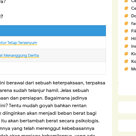
C
ya?
C
D
i?
fa
Fi
H
ptor Tetap Tersenyum
In
Ki
kyat Menanggung Derita
Ko
Mo
ni berawal dari sebuah keterpaksaan, terpaksa
rena sudah telanjur hamil. Jelas sebuah
aan dan persiapan. Bagaimana jadinya
ini? Tentu mudah goyah bahkan rentan
k diinginkan akan menjadi beban berat bagi
t itu akan bertambah berat secara psikologis.
annya yang telah merenggut kebebasannya