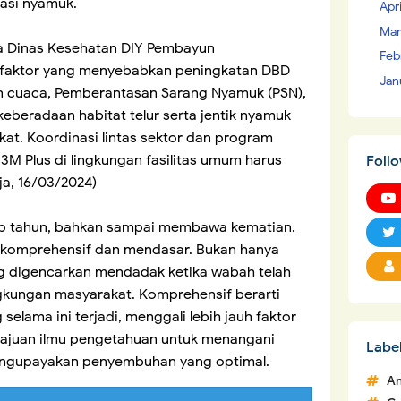
asi nyamuk.
Apr
Mar
 Dinas Kesehatan DIY Pembayun
Feb
a faktor yang menyebabkan peningkatan DBD
Jan
n cuaca, Pemberantasan Sarang Nyamuk (PSN),
keberadaan habitat telur serta jentik nyamuk
kat. Koordinasi lintas sektor dan program
M Plus di lingkungan fasilitas umum harus
Foll
ja, 16/03/2024)
ap tahun, bahkan sampai membawa kematian.
si komprehensif dan mendasar. Bukan hanya
ng digencarkan mendadak ketika wabah telah
ngkungan masyarakat. Komprehensif berarti
elama ini terjadi, menggali lebih jauh faktor
juan ilmu pengetahuan untuk menangani
Labe
mengupayakan penyembuhan yang optimal.
An