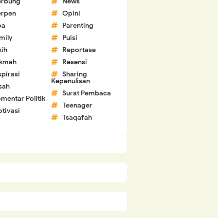
erbung
News
erpen
Opini
oa
Parenting
mily
Puisi
kih
Reportase
ikmah
Resensi
spirasi
Sharing
Kepenulisan
sah
Surat Pembaca
mentar Politik
Teenager
tivasi
Tsaqafah