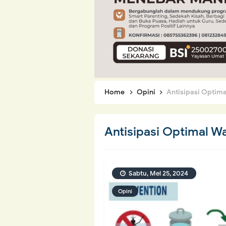
Home
Opini
Antisipasi Optima
Antisipasi Optimal W
Sabtu, Mei 25, 2024
Opini