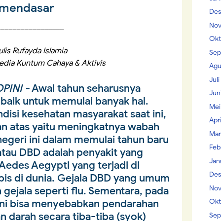
mendasar
Des
Nov
_________________
Okt
lis Rufayda Islamia
Sep
edia Kuntum Cahaya & Aktivis
Agu
Jul
PINI -
Awal tahun seharusnya
Jun
baik untuk memulai banyak hal.
Mei
isi kesehatan masyarakat saat ini,
Apr
an atas yaitu meningkatnya wabah
Mar
geri ini dalam memulai tahun baru
Feb
tau DBD adalah penyakit yang
Jan
Aedes Aegypti yang terjadi di
Des
opis di dunia. Gejala DBD yang umum
Nov
gejala seperti flu. Sementara, pada
Okt
ini bisa menyebabkan pendarahan
n darah secara tiba-tiba (syok)
Sep