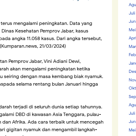
Agu
Jul
Jun
terus mengalami peningkatan. Data yang
Mei
h Dinas Kesehatan Pemprov Jabar, kasus
Apr
da angka 11.058 kasus. Dari angka tersebut,
 (Kumparan.news, 21/03/2024)
Mar
Feb
an Pemprov Jabar, Vini Adiani Dewi,
Jan
ah akan mengalami peningkatan ketika
Des
 seiring dengan masa kembang biak nyamuk.
Nov
spada selama rentang bulan Januari hingga
Okt
Sep
Agu
rah terjadi di seluruh dunia setiap tahunnya.
Juli
alami DBD di kawasan Asia Tenggara, pulau-
Jun
in dan Afrika. Ada cara terbaik untuk mencegah
ari gigitan nyamuk dan mengambil langkah-
Mei