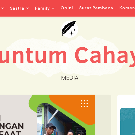
Opini
Surat Pembaca
Koment
Sastra
Family