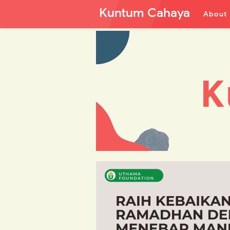
Kuntum Cahaya
About