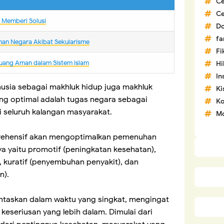
C
C
m Memberi Solusi
D
fa
nan Negara Akibat Sekularisme
Fi
uang Aman dalam Sistem Islam
H
In
usia sebagai makhluk hidup juga makhluk
Ki
ang optimal adalah tugas negara sebagai
Ko
 seluruh kalangan masyarakat.
Mo
rehensif akan mengoptimalkan pemenuhan
ya yaitu promotif (peningkatan kesehatan),
, kuratif (penyembuhan penyakit), dan
an).
untaskan dalam waktu yang singkat, mengingat
 keseriusan yang lebih dalam. Dimulai dari