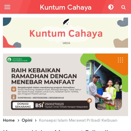
Kuntum Cahaya
Home
Opini
Konsepsi Islam Merawat Pribadi Keibuan