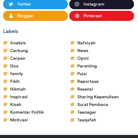
Twitter
Instagram
Blogger
Pinterest
Labels
Analisis
Nafsiyah
Cerbung
News
Cerpen
Opini
Doa
Parenting
family
Puisi
Fikih
Reportase
Hikmah
Resensi
Inspirasi
Sharing Kepenulisan
Kisah
Surat Pembaca
Komentar Politik
Teenager
Motivasi
Tsaqafah