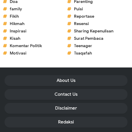
Doa
Parenting
family
Puisi
Fikih
Reportase
Hikmah
Resensi
Inspirasi
Sharing Kepenulisan
Kisah
Surat Pembaca
Komentar Politik
Teenager
Motivasi
Tsaqafah
About Us
Contact Us
Disclaimer
Redaksi